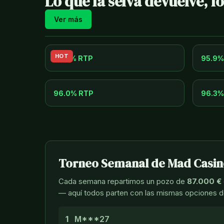
Lo que la selva devuelve, l
PLAYTECH
EGT
Ver más
Rocket Returns
Supr
NETENT
NOVOM
HOT
96.3% RTP
95.9%
Rise Of Maya
Sizzl
96.0% RTP
96.3%
Torneo Semanal de Mad Casin
Cada semana repartimos un pozo de
87.000 €
— aquí todos parten con las mismas opciones de 
1
M***27