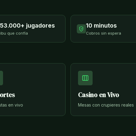
53.000+ jugadores
10 minutos
ribu que confía
Cobros sin espera
ortes
Casino en Vivo
tas en vivo
Mesas con crupieres reales