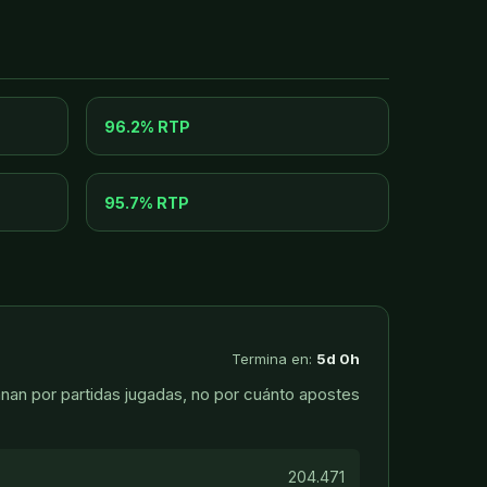
PRAGMATIC PLAY
Zeus Vs Hades Gods Of War
WAZDAN
96.2% RTP
Arcade
95.7% RTP
Termina en:
5d 0h
nan por partidas jugadas, no por cuánto apostes
204.471