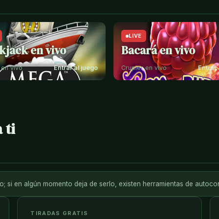
LIVE
kjack en vivo
Bacará en vivo
 en vivo
Entrar al juego
Crupier en vivo
Entrar 
 ti
o; si en algún momento deja de serlo, existen herramientas de autocont
TIRADAS GRATIS