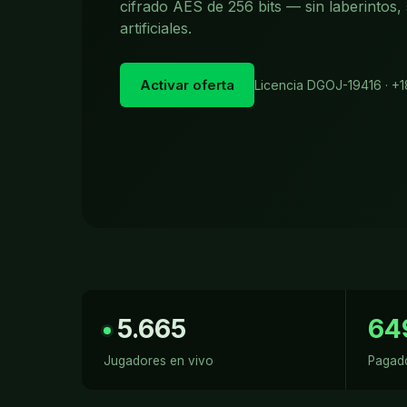
cifrado AES de 256 bits — sin laberintos,
artificiales.
Activar oferta
Licencia DGOJ-19416 · +1
5.665
64
Jugadores en vivo
Pagad