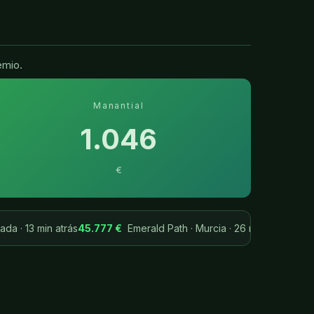
emio.
Manantial
1.046
€
min atrás
45.777 €
Emerald Path · Murcia · 26 min atrás
13.325 €
Stor