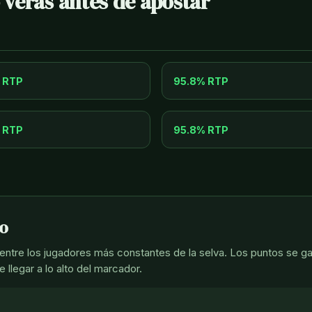
o verás antes de apostar
BARCREST
eme Hot
The Price Is Right
ATIC
PLAY'N GO
 RTP
95.8% RTP
ing Hot Deluxe
Aztec Idols
 RTP
95.8% RTP
o
entre los jugadores más constantes de la selva. Los puntos se ga
llegar a lo alto del marcador.