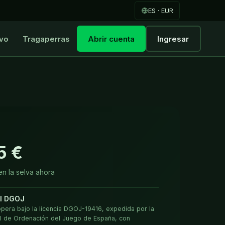
ES · EUR
ivo
Tragaperras
Abrir cuenta
Ingresar
5
€
n la selva ahora
al DGOJ
opera bajo la licencia DGOJ-19416, expedida por la
l de Ordenación del Juego de España, con